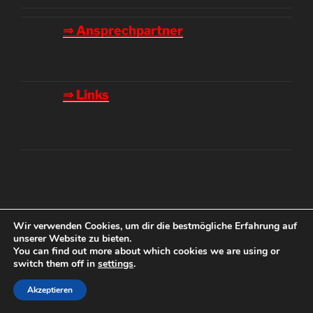
⇒ Ansprechpartner
⇒ Links
Wir verwenden Cookies, um dir die bestmögliche Erfahrung auf
unserer Website zu bieten.
Datenschutzerklärung
Stolz präsentiert von WordPress
You can find out more about which cookies we are using or
switch them off in
settings
.
Akzeptieren