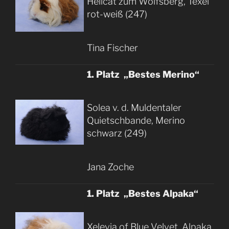
Hellcat zum Wolfsberg, Texel
rot-weiß (247)
Tina Fischer
1. Platz „Bestes Merino“
Solea v. d. Muldentaler
Quietschbande, Merino
schwarz (249)
Jana Zoche
1. Platz „Bestes Alpaka“
Xelevia of Blue Velvet, Alpaka